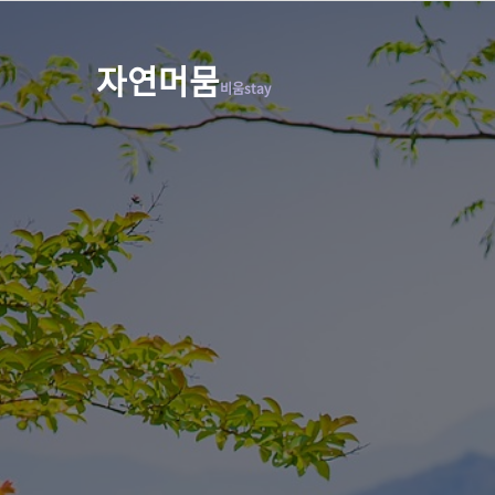
자연머뭄
비움stay