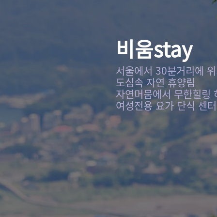
비움stay
서울에서 30분거리에 
도심속 자연 휴양림
자연머뭄에서 무한힐링 
여성전용 요가 단식 센