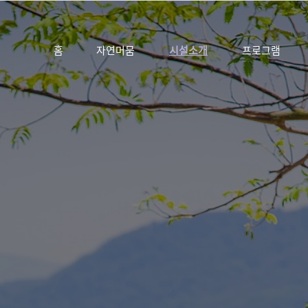
홈
자연머뭄
시설소개
프로그램