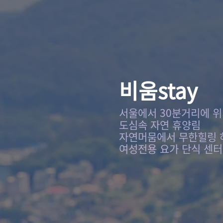
비움stay
서울에서 30분거리에 
도심속 자연 휴양림
자연머뭄에서 무한힐링 
여성전용 요가 단식 센