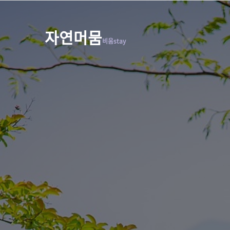
자연머뭄
비움stay