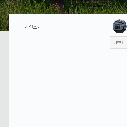
시설소개
자연머뭄