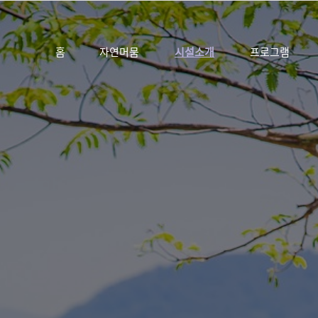
홈
자연머뭄
시설소개
프로그램