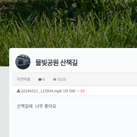
물빛공원 산책길
자연머뭄
0
3520
20240521_115904.mp4 (39.5M)
+ 83
산책길에 너무 좋아요