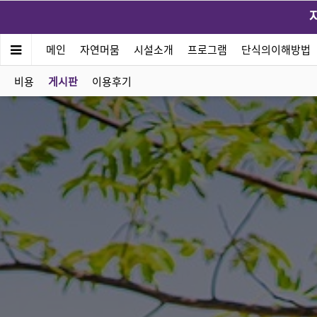
메인
자연머뭄
시설소개
프로그램
단식의이해방법
비용
게시판
이용후기