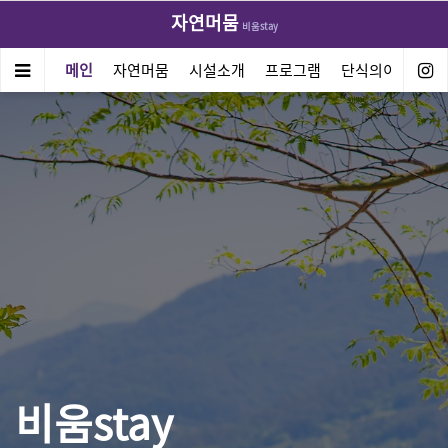
자연머뭄
비움stay
메인
자연머뭄
시설소개
프로그램
단식의이해방법
비움stay