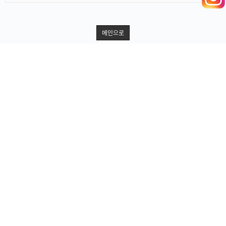
메인으로
PC버전
자연머뭄 요가단식여성센터
|
주소 : 경기도 광주시 목동길 93-6 (광주시
목동 354-20)
|
사업자 등록번호 : 886 31 00596
TEL : 010-8506-2331
자연머뭄
All rights reserved.