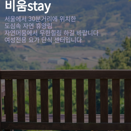
비움stay
서울에서 30분거리에 위치한
도심속 자연 휴양림
자연머뭄에서 무한힐링 하길 바랍니다
여성전용 요가 단식 센터입니다