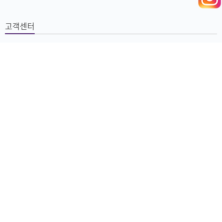
고객센터
비용
게시판
이용후기
PC버전
자연머뭄 요가단식여성센터
|
주소 : 경기도 광주시 목동길 93-6 (광주시
목동 354-20)
|
사업자 등록번호 : 886 31 00596
TEL : 010-8506-2331