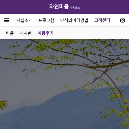
자연머뭄
비움stay
연머뭄
시설소개
프로그램
단식의이해방법
고객센터
비용
게시판
이용후기