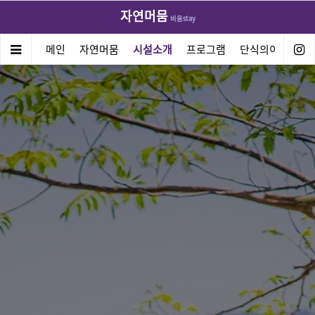
자연머뭄
비움stay
메인
자연머뭄
시설소개
프로그램
단식의이해방법