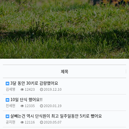
제목
3달 동안 30키로 감량했어요
김세영
12423
2019.12.10
10일 단식 했어요!!
진세현
12335
2020.01.19
살빼는건 역시 단식원이 최고 일주일동안 5키로 뺐어요
공지현
12116
2020.05.07