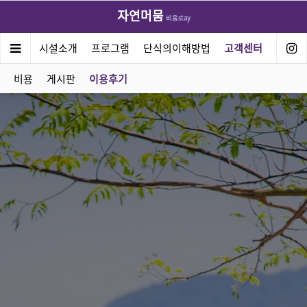
자연머뭄
비움stay
연머뭄
시설소개
프로그램
단식의이해방법
고객센터
비용
게시판
이용후기