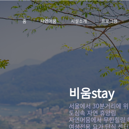
홈
자연머뭄
시설소개
프로그램
비움stay
서울에서 30분거리에 
도심속 자연 휴양림
자연머뭄에서 무한힐링 
여성전용 요가 단식 센