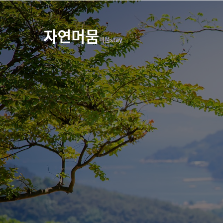
자연머뭄
비움stay