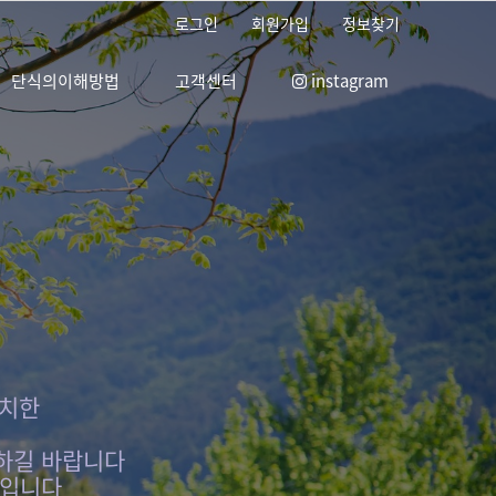
로그인
회원가입
정보찾기
단식의이해방법
고객센터
instagram
위치한
하길 바랍니다
터입니다