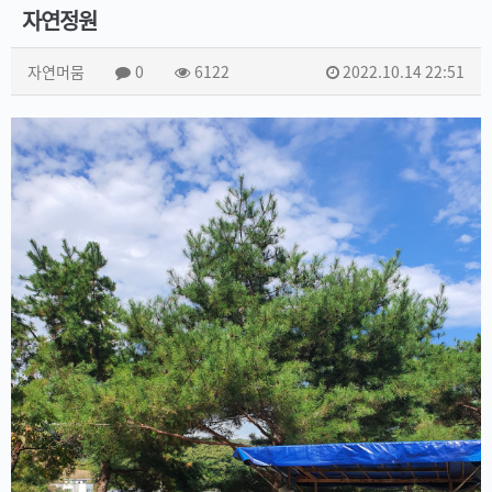
자연정원
자연머뭄
0
6122
2022.10.14 22:51