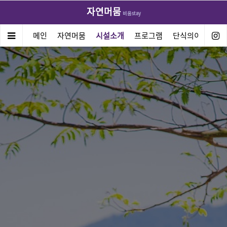
자연머뭄
비움stay
메인
자연머뭄
시설소개
프로그램
단식의이해방법