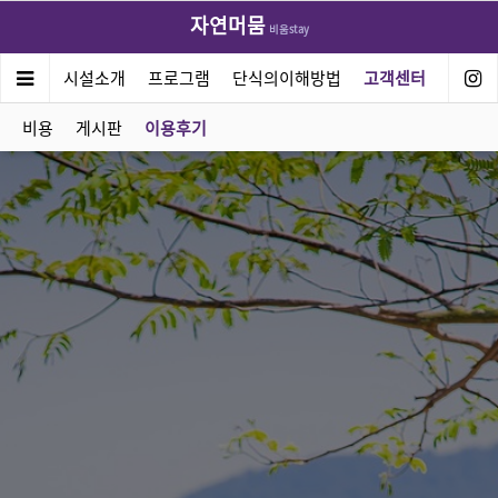
자연머뭄
비움stay
연머뭄
시설소개
프로그램
단식의이해방법
고객센터
비용
게시판
이용후기