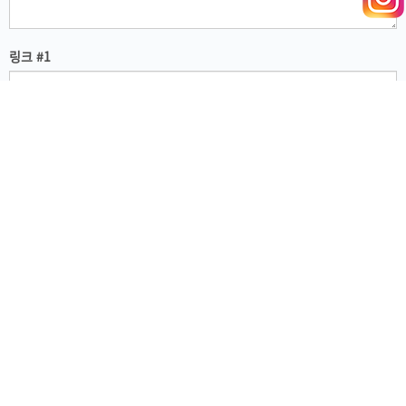
링크 #1
유튜브, 비메오 등 동영상 공유주소 등록시 해당 동영상은 본문 자동실행
링크 #2
파일추가
파일삭제
파일 0
첨부사진
상단출력
하단출력
본문삽입
본문삽입시 {이미지:0}, {이미지:1} 형태로 글내용 입력시 지정 첨부사진이 출력됨