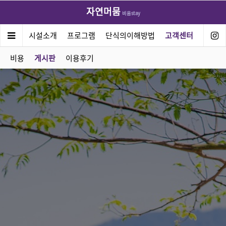
자연머뭄
비움stay
연머뭄
시설소개
프로그램
단식의이해방법
고객센터
비용
게시판
이용후기